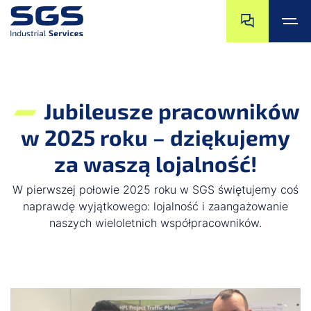
Przejdź do końc
Przejdź na pocz
Przejdź do głównej treści
Przejdź do stopki
Jubileusze pracowników
w 2025 roku – dziękujemy
za waszą lojalność!
W pierwszej połowie 2025 roku w SGS świętujemy coś
naprawdę wyjątkowego: lojalność i zaangażowanie
naszych wieloletnich współpracowników.