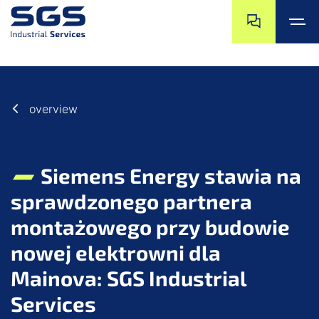
Przejdź do końc
Przejdź na pocz
Przejdź do głównej treści
Przejdź do stopki
overview
Siemens Energy stawia na
sprawdzonego partnera
montażowego przy budowie
nowej elektrowni dla
Mainova: SGS Industrial
Services