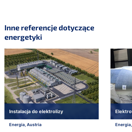
Inne referencje dotyczące
energetyki
Pomiń suwak
Instalacja do elektrolizy
Elektr
Energia, Austria
Energia
Przejdź do początku suwaka