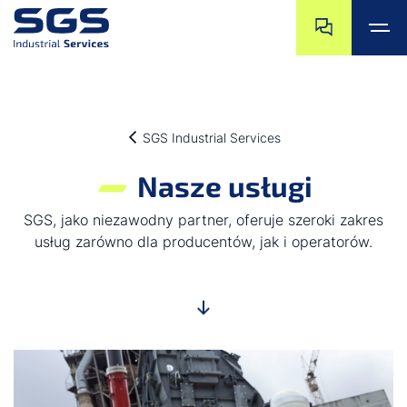
Przejdź do końc
Przejdź na pocz
Przejdź do głównej treści
Przejdź do stopki
SGS Industrial Services
Nasze usługi
SGS, jako niezawodny partner, oferuje szeroki zakres
usług zarówno dla producentów, jak i operatorów.