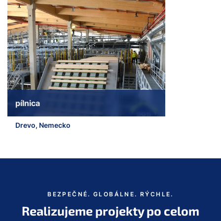
a11y.jump_slider_end
pílnica
Drevo, Nemecko
a11y.jump_slider_start
BEZPEČNÉ. GLOBÁLNE. RÝCHLE.
Realizujeme projekty po celom