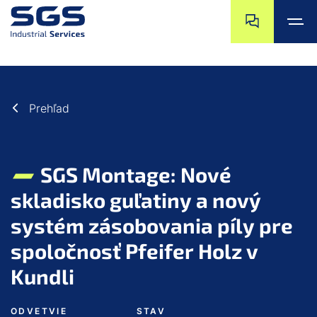
a11y.jump_nav_
a11y.jump_nav_s
a11y.jump_to_main_content
a11y.jump_to_footer
Prehľad
SGS Montage: Nové
skladisko guľatiny a nový
systém zásobovania píly pre
spoločnosť Pfeifer Holz v
Kundli
ODVETVIE
STAV