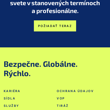
svete v stanovených termínoch
a profesionálne.
POŽIADAŤ TERAZ
Bezpečne. Globálne.
Rýchlo.
KARIÉRA
OCHRANA ÚDAJOV
SÍDLA
VOP
SLUŽBY
TIRÁŽ