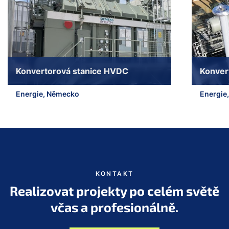
Konvertorová stanice HVDC
Konver
Energie, Německo
Energie
Skok na začátek posuvníku
KONTAKT
Realizovat projekty po celém světě
včas a profesionálně.