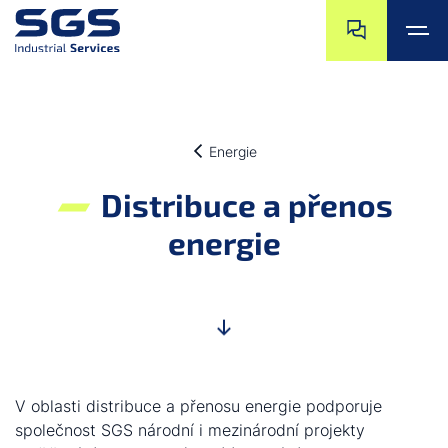
Přeskočit na ko
Přejít na začáte
Přeskočit na hlavní obsah
Přejít na zápatí
Energie
Distribuce a přenos
energie
V oblasti distribuce a přenosu energie podporuje
společnost SGS národní i mezinárodní projekty