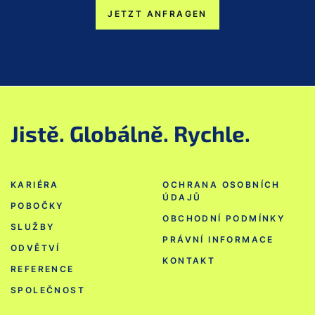
JETZT ANFRAGEN
Jistě. Globálně. Rychle.
KARIÉRA
OCHRANA OSOBNÍCH
ÚDAJŮ
POBOČKY
OBCHODNÍ PODMÍNKY
SLUŽBY
PRÁVNÍ INFORMACE
ODVĚTVÍ
KONTAKT
REFERENCE
SPOLEČNOST