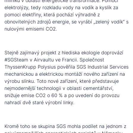
milníku v oblasti energetické transformace. Pomocí
elektrolýzy, tedy rozkladu vody na vodík a kyslík za
pomoci elektřiny, která pochází výhradně z
obnovitelných zdrojů energie, se vyrábí „zelený vodík“ s
nulovými emisemi CO2.
Stejně zajímavý projekt z hlediska ekologie doprovází
#SGSteam v Airvaultu ve Francii. Společnost
ThyssenKrupp Polysius pověřila SGS Industrial Services
mechanickou a elektrickou montáží nového zařízení na
výrobu slínku. Toto nové zařízení, které představuje
nejmodernější technologii v oblasti cementářství,
snižuje emise CO2 o 60 % a po uvedení do provozu
nahradí dvě staré výrobní linky.
Kromě toho se skupina SGS mohla podílet na jednom z