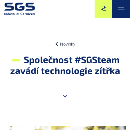
Přeskočit na ko
Přejít na začáte
Přeskočit na hlavní obsah
Přejít na zápatí
Novinky
Společnost #SGSteam
zavádí technologie zítřka