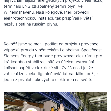
nejvýznamnějších energetických projektů v Německu,
terminálu LNG (zkapalněný zemní plyn) ve
Wilhelmshavenu. Naši kolegové, kteří provedli
elektrotechnickou instalaci, tak přispívají k větší
nezávislosti na ruském plynu.
Rovněž jsme se mohli podílet na projektu prevence
výpadků proudu v německém Leipheimu. Společnost
Siemens Energy tam bude provozovat elektrárnu pro
krátkodobou stabilizaci sítě za účelem vyrovnání
kolísání napětí v elektrické síti. Zvláštností je, že
zařízení lze zcela digitálně ovládat na dálku, což je
jedna z prvních takovýchto elektráren na světě.