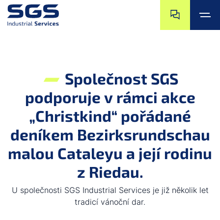
Přeskočit na ko
Přejít na začáte
Přeskočit na hlavní obsah
Přejít na zápatí
Společnost SGS
podporuje v rámci akce
„Christkind“ pořádané
deníkem Bezirksrundschau
malou Cataleyu a její rodinu
z Riedau.
U společnosti SGS Industrial Services je již několik let
tradicí vánoční dar.