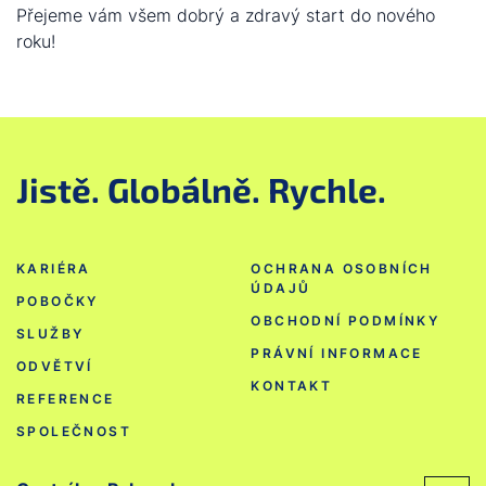
Přejeme vám všem dobrý a zdravý start do nového
roku!
Jistě. Globálně. Rychle.
KARIÉRA
OCHRANA OSOBNÍCH
ÚDAJŮ
POBOČKY
OBCHODNÍ PODMÍNKY
SLUŽBY
PRÁVNÍ INFORMACE
ODVĚTVÍ
KONTAKT
REFERENCE
SPOLEČNOST