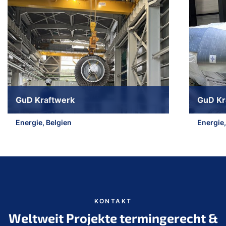
GuD Kraftwerk
GuD Kr
Energie, Belgien
Energie
Zum Beginn des Sliders springen
KONTAKT
Weltweit Projekte termingerecht &