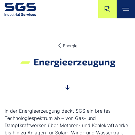
Zum Ende der N
Zum Beginn der 
Zum Hauptinhalt springen
Zum Footer springen
Energie
Energieerzeugung
In der Energieerzeugung deckt SGS ein breites
Technologiespektrum ab – von Gas- und
Dampfkraftwerken über Motoren- und Kohlekraftwerke
bis hin zu Anlagen für Solar-, Wind- und Wasserkraft