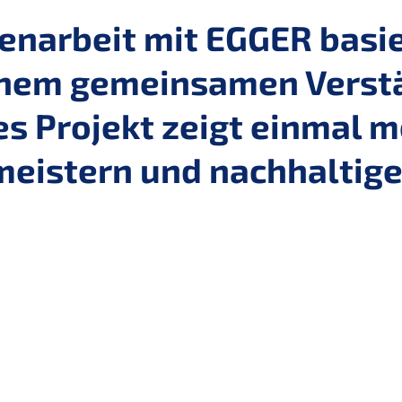
arbeit mit EGGER basier
inem gemeinsamen Verstä
s Projekt zeigt einmal me
meistern und nachhaltig