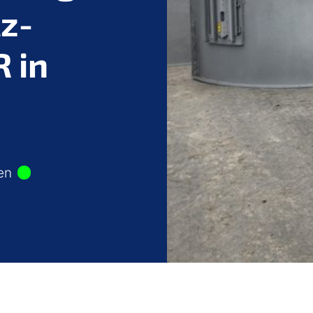
z-
 in
sen