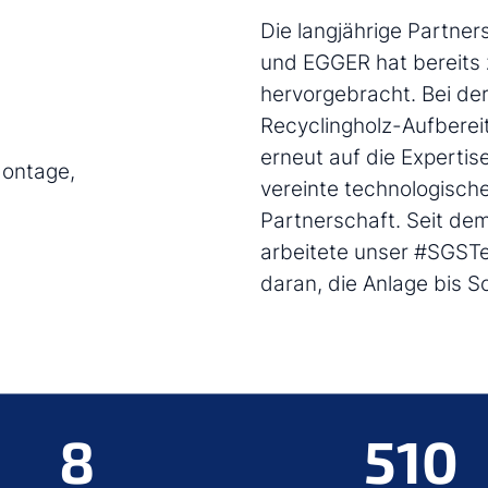
Die langjährige Partner
und EGGER hat bereits z
hervorgebracht. Bei d
Recyclingholz-Aufberei
erneut auf die Experti
Montage,
vereinte technologische
Partnerschaft. Seit de
arbeitete unser #SGST
daran, die Anlage bis 
8
510