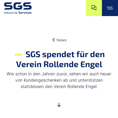
Zum Ende der N
Zum Beginn der 
Zum Hauptinhalt springen
Zum Footer springen
News
SGS spendet für den
Verein Rollende Engel
Wie schon in den Jahren zuvor, sehen wir auch heuer
von Kundengeschenken ab und unterstützen
stattdessen den Verein Rollende Engel.