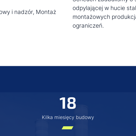
odpylającej w hucie sta
dowy i nadzór, Montaż
montażowych produkcja
ograniczeń.
18
Kilka miesięcy budowy