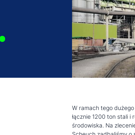
W ramach tego dużego p
łącznie 1200 ton stali i
środowiska. Na zleceni
Scheuch zadbaliśmy o s