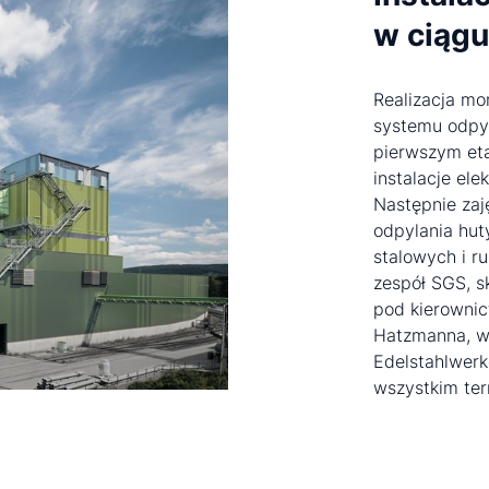
w ciągu
Realizacja mo
systemu odpyl
pierwszym eta
instalacje ele
Następnie za
odpylania hut
stalowych i ru
zespół SGS, s
pod kierownic
Hatzmanna, w
Edelstahlwerk
wszystkim ter