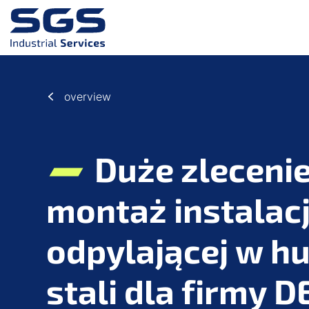
Przejdź do głównej treści
Przejdź do stopki
overview
Duże zlecenie
montaż instalacj
odpylającej w hu
stali dla firmy 