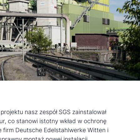
rojektu nasz zespół SGS zainstalował
 rur, co stanowi istotny wkład w ochronę
e firm Deutsche Edelstahlwerke Witten i
prawny montaż nowej instalacji