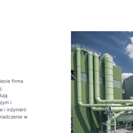
ecie firma
j.
dują
zym i
i inżynierii
wiadczenie w