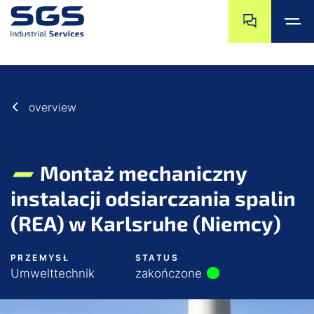
Przejdź do końc
Przejdź na pocz
Przejdź do głównej treści
Przejdź do stopki
overview
Montaż mechaniczny
instalacji odsiarczania spalin
(REA) w Karlsruhe (Niemcy)
PRZEMYSŁ
STATUS
Umwelttechnik
zakończone