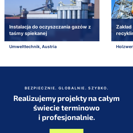
Instalacja do oczyszczania gazów z
Zakład
taśmy spiekanej
recykl
Umwelttechnik, Austria
Holzwerk
Przejdź do początku suwaka
BEZPIECZNIE. GLOBALNIE. SZYBKO.
Realizujemy projekty na całym
świecie terminowo
i profesjonalnie.