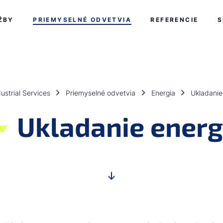
ump_nav_end
mp_nav_start
ŽBY
PRIEMYSELNÉ ODVETVIA
REFERENCIE
S
ustrial Services
Priemyselné odvetvia
Energia
Ukladanie
Ukladanie energ