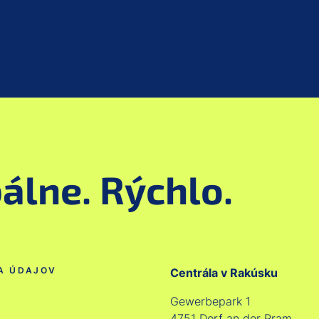
álne. Rýchlo.
A ÚDAJOV
Centrála v Rakúsku
Gewerbepark 1
4751 Dorf an der Pram