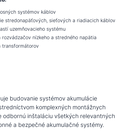
osných systémov káblov
ie stredonapäťových, sieťových a riadiacich káblov
astí uzemňovacieho systému
ia rozvádzačov nízkeho a stredného napätia
a transformátorov
uje budovanie systémov akumulácie
rostredníctvom komplexných montážnych
 odbornú inštaláciu všetkých relevantných
onné a bezpečné akumulačné systémy.