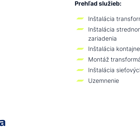
Prehľad služieb:
Inštalácia transfo
Inštalácia stredn
zariadenia
Inštalácia kontajn
Montáž transformá
Inštalácia sieťovýc
Uzemnenie
a