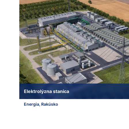
Elektrolýzna stanica
Energia, Rakúsko
a11y.jump_slider_start