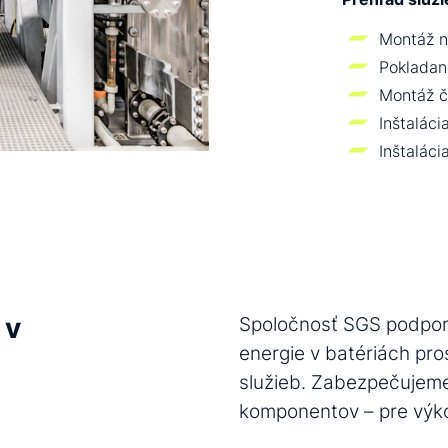
Montáž n
Pokladan
Montáž č
Inštalác
Inštaláci
 v
Spoločnosť SGS podpor
energie v batériách p
služieb. Zabezpečujeme
komponentov – pre výk