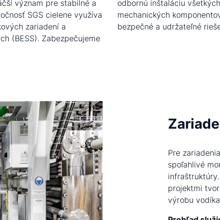
čší význam pre stabilné a
vantných elektrických a
ločnosť SGS cielene využíva
várame základ pre výkonné,
kových zariadení a
bezpečné a udržateľné rieše
iách (BESS). Zabezpečujeme
Zariade
Pre zariadeni
spoľahlivé mon
infraštruktúr
projektmi tvo
výrobu vodíka
Prehľad služi