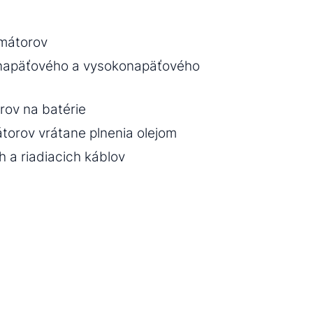
rmátorov
onapäťového a vysokonapäťového
erov na batérie
torov vrátane plnenia olejom
h a riadiacich káblov