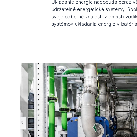
Ukladanie energie nadobúda čoraz vä
odbornú inštaláciu všetkých rele
udržateľné energetické systémy. Spo
mechanických komponentov, čím vyt
svoje odborné znalosti v oblasti vodí
systémov ukladania energie v batér