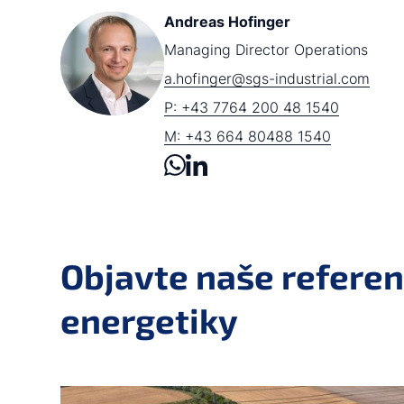
Andreas Hofinger
Managing Director Operations
a.hofinger@sgs-industrial.com
P: +43 7764 200 48 1540
M: +43 664 80488 1540
Objavte naše referenc
energetiky
a11y.jump_slider_end