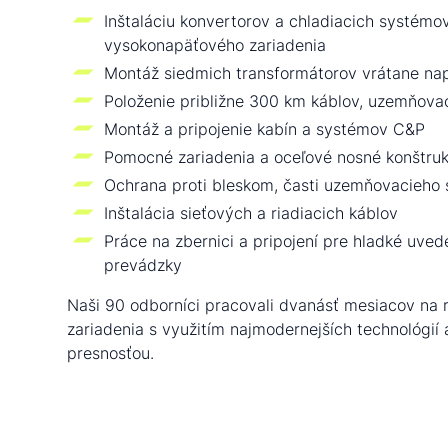
Inštaláciu konvertorov a chladiacich systémo
vysokonapäťového zariadenia
Montáž siedmich transformátorov vrátane nap
Položenie približne 300 km káblov, uzemňovac
Montáž a pripojenie kabín a systémov C&P
Pomocné zariadenia a oceľové nosné konštruk
Ochrana proti bleskom, časti uzemňovacieho
Inštalácia sieťových a riadiacich káblov
Práce na zbernici a pripojení pre hladké uved
prevádzky
Naši 90 odborníci pracovali dvanásť mesiacov na r
zariadenia s využitím najmodernejších technológií 
presnosťou.