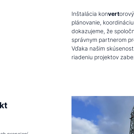
Inštalácia kon
vert
orov
plánovanie, koordináciu
dokazujeme, že spoločn
správnym partnerom p
Vďaka našim skúsenost
riadeniu projektov zab
kt