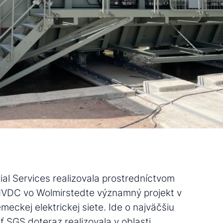
al Services realizovala prostredníctvom
HVDC vo Wolmirstedte významný projekt v
emeckej elektrickej siete. Ide o najväčšiu
 SGS doteraz realizovala v oblasti