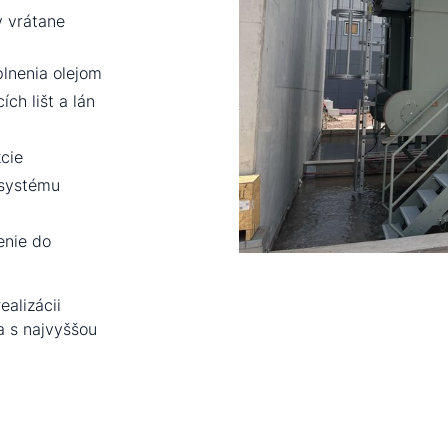
v vrátane
lnenia olejom
ích lišt a lán
cie
 systému
enie do
ealizácii
a s najvyššou