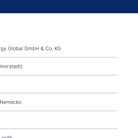
rgy Global GmbH & Co. KG
lmirstedt)
, Nemecko
0 osôb