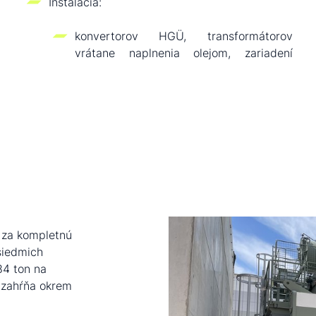
Inštalácia:
konvertorov HGÜ, transformátorov
vrátane naplnenia olejom, zariadení
 za kompletnú
 siedmich
84 ton na
o zahŕňa okrem