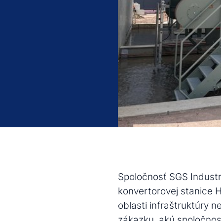
Spoločnosť SGS Industri
konvertorovej stanice 
oblasti infraštruktúry n
zákazku, akú spoločnosť