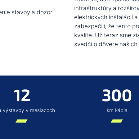
infraštruktúry a rozširo
denie stavby a dozor
elektrických inštalácií
zabezpečili, že tento pr
kvalite. Už teraz sme z
svedčí o dôvere našich
12
300
 výstavby v mesiacoch
km kábla