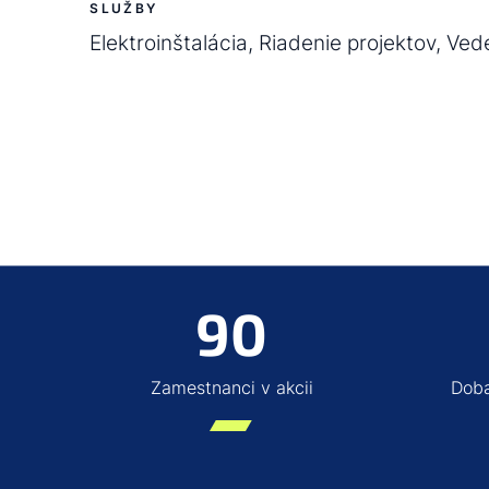
SLUŽBY
Elektroinštalácia, Riadenie projektov, Ve
90
Zamestnanci v akcii
Doba