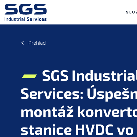
a11y.j
a11y.ju
SLU
a11y.jump_to_main_content
a11y.jump_to_footer
Prehľad
SGS Industria
Services: Úspeš
montáž konvert
stanice HVDC vo