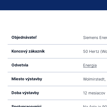
Objednávateľ
Siemens Ene
Koncový zákazník
50 Hertz (Wo
Odvetvia
Energia
Miesto výstavby
Wolmirstedt
Doba výstavby
12 mesiacov
Spolupracovníci
Na čele je 9