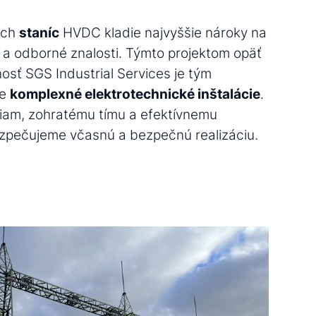
ých
staníc
HVDC kladie najvyššie nároky na
 a odborné znalosti. Týmto projektom opäť
osť SGS Industrial Services je tým
re
komplexné elektrotechnické inštalácie
.
iam, zohratému tímu a efektívnemu
ezpečujeme včasnú a bezpečnú realizáciu.