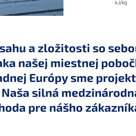
kJ/kg
sahu a zložitosti so seb
ka našej miestnej pobočk
adnej Európy sme projekt 
. Naša silná medzinárodn
hoda pre nášho zákazník