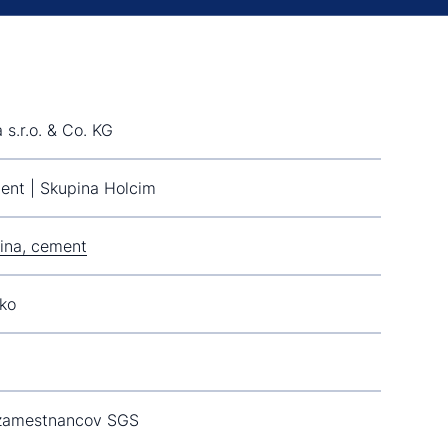
 s.r.o. & Co. KG
nt | Skupina Holcim
ina, cement
ko
 zamestnancov SGS