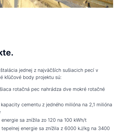
kte.
talácia jednej z najväčších sušiacich pecí v
ré kľúčové body projektu sú:
šiaca rotačná pec nahrádza dve mokré rotačné
 kapacity cementu z jedného milióna na 2,1 milióna
e
 energie sa znížila zo 120 na 100 kWh/t
 tepelnej energie sa znížila z 6000 kJ/kg na 3400