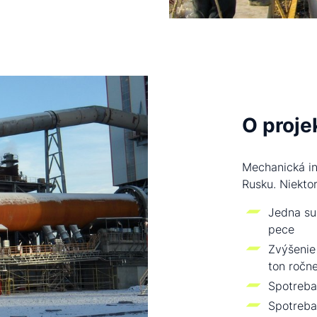
O proje
Mechanická inš
Rusku. Niekto
Jedna su
pece
Zvýšenie
ton ročn
Spotreba
Spotreba