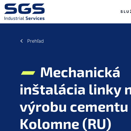
a11y.j
a11y.ju
SLU
a11y.jump_to_main_content
a11y.jump_to_footer
Prehľad
Mechanická
inštalácia linky 
výrobu cementu
Kolomne (RU)