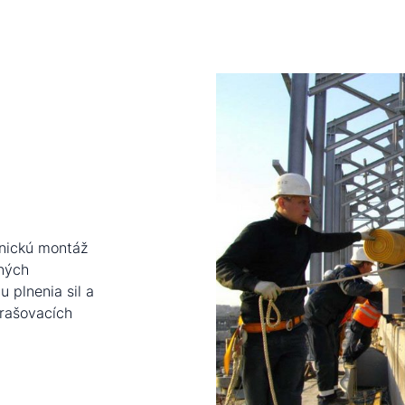
nickú montáž
vných
 plnenia sil a
prašovacích