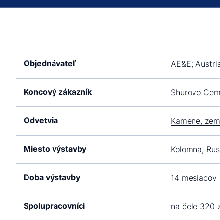
Objednávateľ
AE&E; Austria
Koncový zákazník
Shurovo Ceme
Odvetvia
Kamene, zem
Miesto výstavby
Kolomna, Rus
Doba výstavby
14 mesiacov
Spolupracovníci
na čele 320