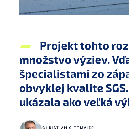
Projekt tohto roz
množstvo výziev. Vďa
špecialistami zo záp
obvyklej kvalite SGS
ukázala ako veľká vý
CHRISTIAN GITTMAIER