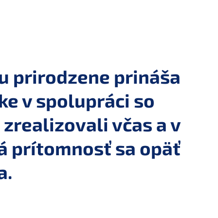
ou prirodzene prináša
e v spolupráci so
zrealizovali včas a v
á prítomnosť sa opäť
a.