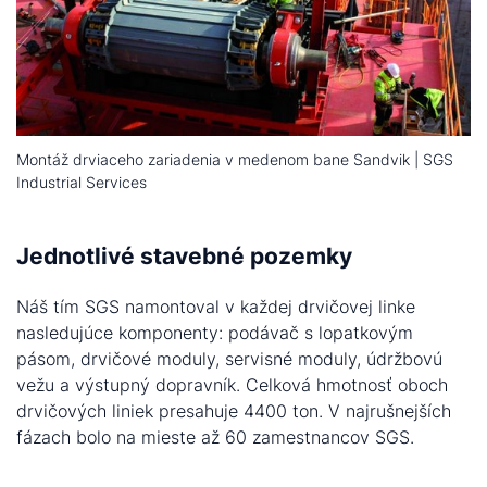
Montáž drviaceho zariadenia v medenom bane Sandvik | SGS
Industrial Services
Jednotlivé stavebné pozemky
Náš tím SGS namontoval v každej drvičovej linke
nasledujúce komponenty: podávač s lopatkovým
pásom, drvičové moduly, servisné moduly, údržbovú
vežu a výstupný dopravník. Celková hmotnosť oboch
drvičových liniek presahuje 4400 ton. V najrušnejších
fázach bolo na mieste až 60 zamestnancov SGS.