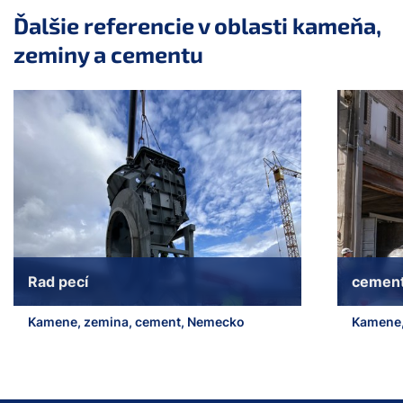
Ďalšie referencie v oblasti kameňa,
zeminy a cementu
a11y.jump_slider_end
Rad pecí
cemen
Kamene, zemina, cement, Nemecko
Kamene,
a11y.jump_slider_start