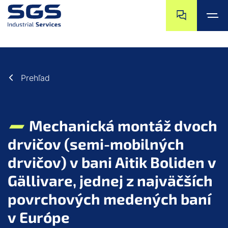
a11y.jump_nav_
a11y.jump_nav_s
a11y.jump_to_main_content
a11y.jump_to_footer
Prehľad
Mechanická montáž dvoch
drvičov (semi-mobilných
drvičov) v bani Aitik Boliden v
Gällivare, jednej z najväčších
povrchových medených baní
v Európe