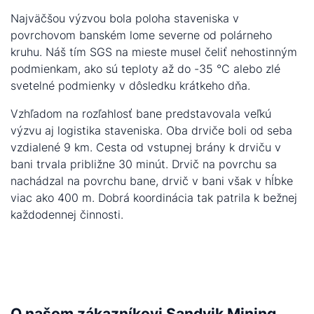
Najväčšou výzvou bola poloha staveniska v
povrchovom banském lome severne od polárneho
kruhu. Náš tím SGS na mieste musel čeliť nehostinným
podmienkam, ako sú teploty až do -35 °C alebo zlé
svetelné podmienky v dôsledku krátkeho dňa.
Vzhľadom na rozľahlosť bane predstavovala veľkú
výzvu aj logistika staveniska. Oba drviče boli od seba
vzdialené 9 km. Cesta od vstupnej brány k drviču v
bani trvala približne 30 minút. Drvič na povrchu sa
nachádzal na povrchu bane, drvič v bani však v hĺbke
viac ako 400 m. Dobrá koordinácia tak patrila k bežnej
každodennej činnosti.
O našom zákazníkovi Sandvik Mining