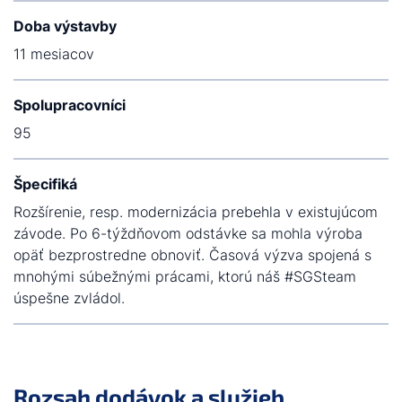
Doba výstavby
11 mesiacov
Spolupracovníci
95
Špecifiká
Rozšírenie, resp. modernizácia prebehla v existujúcom
závode. Po 6-týždňovom odstávke sa mohla výroba
opäť bezprostredne obnoviť. Časová výzva spojená s
mnohými súbežnými prácami, ktorú náš #SGSteam
úspešne zvládol.
Rozsah dodávok a služieb