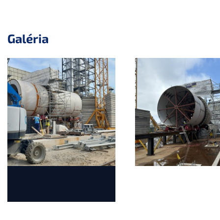
Galéria
a11y.jump_slider_end
a11y.jump_slider_start