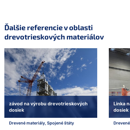
Ďalšie referencie v oblasti
drevotrieskových materiálov
a11y.jump_slider_end
závod na výrobu drevotrieskových
Linka 
dosiek
dosiek
Drevené materiály, Spojené štáty
Drevené 
a11y.jump_slider_start