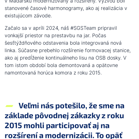
v Maďarsku modernizovaný a rozšírený. Výzvou boli
stanovené časové harmonogramy, ako aj realizácia v
existujúcom závode.
Začalo sa v apríli 2024, náš #SGSTeam pripravil
vonkajší priestor na prestavbu na jar. Počas
šesťtýždňového odstavenia bola integrovaná nová
linka. Súčasne prebehlo rozšírenie formovacej stanice,
ako aj predĺženie kontinuálneho lisu na OSB dosky. V
tom istom období bola demontovaná a opätovne
namontovaná horúca komora z roku 2015.
Veľmi nás potešilo, že sme na
základe pôvodnej zákazky z roku
2015 mohli participovať aj na
rozšírení a modernizácii. To opäť