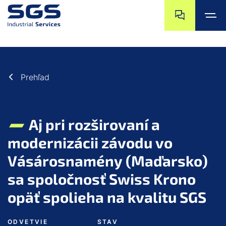
a11y.jump_nav_
a11y.jump_nav_s
a11y.jump_to_main_content
a11y.jump_to_footer
Prehľad
Aj pri rozširovaní a
modernizácii závodu vo
Vásárosnamény (Maďarsko)
sa spoločnosť Swiss Krono
opäť spolieha na kvalitu SGS
ODVETVIE
STAV