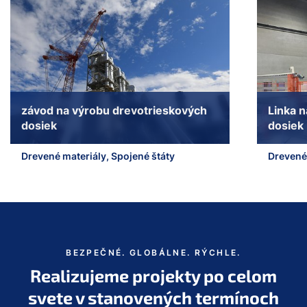
závod na výrobu drevotrieskových
Linka 
dosiek
dosiek
Drevené materiály, Spojené štáty
Drevené 
a11y.jump_slider_start
BEZPEČNÉ. GLOBÁLNE. RÝCHLE.
Realizujeme projekty po celom
svete v stanovených termínoch