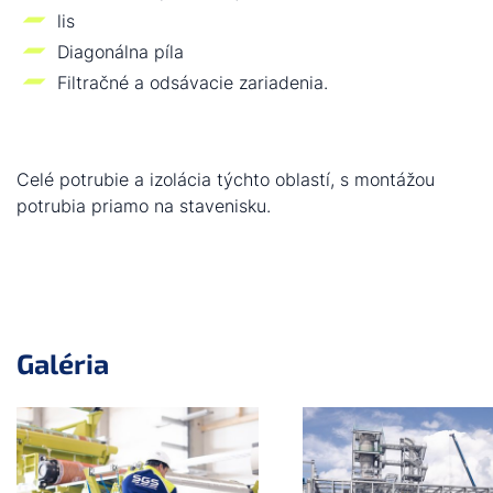
lis
Diagonálna píla
Filtračné a odsávacie zariadenia.
Celé potrubie a izolácia týchto oblastí, s montážou
potrubia priamo na stavenisku.
Galéria
a11y.jump_slider_end