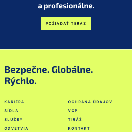
a profesionálne.
POŽIADAŤ TERAZ
Bezpečne. Globálne.
Rýchlo.
KARIÉRA
OCHRANA ÚDAJOV
SÍDLA
VOP
SLUŽBY
TIRÁŽ
ODVETVIA
KONTAKT