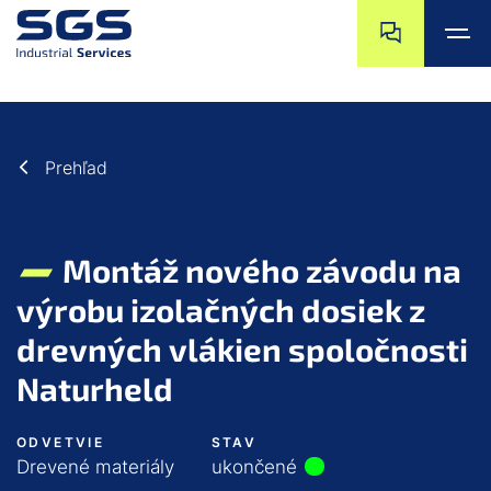
a11y.jump_nav_
a11y.jump_nav_s
a11y.jump_to_main_content
a11y.jump_to_footer
Prehľad
Montáž nového závodu na
výrobu izolačných dosiek z
drevných vlákien spoločnosti
Naturheld
ODVETVIE
STAV
Drevené materiály
ukončené