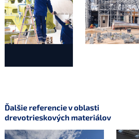
a11y.jump_slider_start
Ďalšie referencie v oblasti
drevotrieskových materiálov
a11y.jump_slider_end