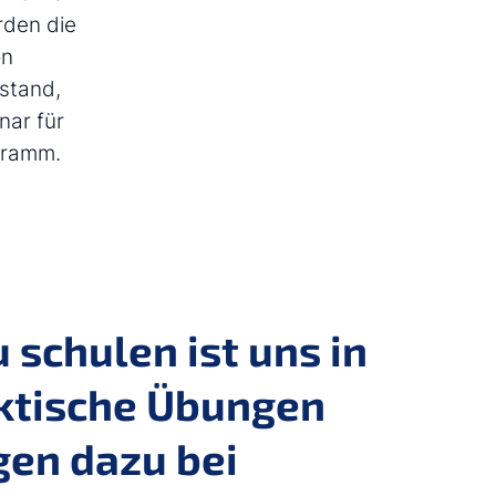
rden die
on
stand,
nar für
gramm.
 schulen ist uns in
aktische Übungen
gen dazu bei