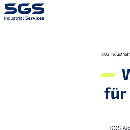
Zum Hauptinhalt springen
Zum Footer springen
SGS Industrial
W
für
SGS Aca