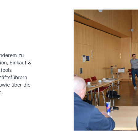
anderem zu
ion, Einkauf &
tools
häftsführern
owie über die
n.