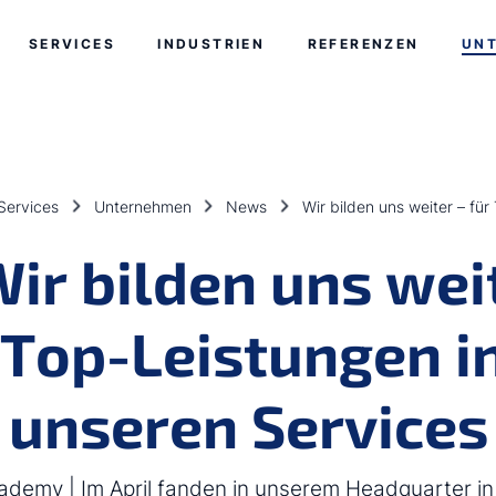
Zum Ende der Navigation springen
Zum Beginn der Navigation springen
SERVICES
INDUSTRIEN
REFERENZEN
UN
 Services
Unternehmen
News
Wir bilden uns weiter – fü
ir bilden uns wei
 Top-Leistungen in
unseren Services
demy | Im April fanden in unserem Headquarter in