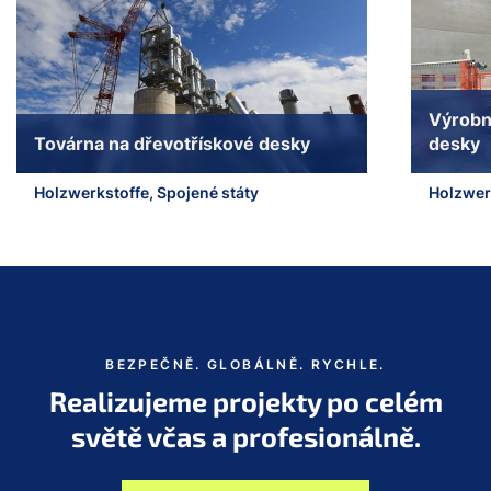
Výrobní
Továrna na dřevotřískové desky
desky
Holzwerkstoffe, Spojené státy
Holzwerk
Skok na začátek posuvníku
BEZPEČNĚ. GLOBÁLNĚ. RYCHLE.
Realizujeme projekty po celém
světě včas a profesionálně.