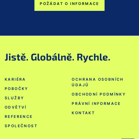
POŽÁDAT O INFORMACE
Jistě. Globálně. Rychle.
KARIÉRA
OCHRANA OSOBNÍCH
ÚDAJŮ
POBOČKY
OBCHODNÍ PODMÍNKY
SLUŽBY
PRÁVNÍ INFORMACE
ODVĚTVÍ
KONTAKT
REFERENCE
SPOLEČNOST