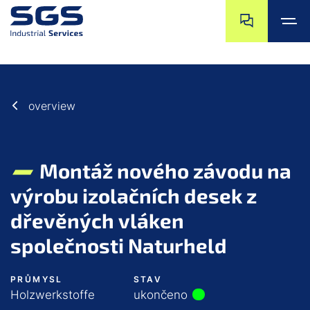
Přeskočit na ko
Přejít na začáte
Přeskočit na hlavní obsah
Přejít na zápatí
overview
Montáž nového závodu na
výrobu izolačních desek z
dřevěných vláken
společnosti Naturheld
PRŮMYSL
STAV
Holzwerkstoffe
ukončeno