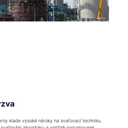
ýzva
árny klade vysoké nároky na svařovací techniku.
 svařování absorbéru a vnitřně pogumované