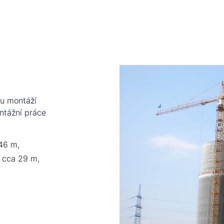
ou montáží
ontážní práce
46 m,
 cca 29 m,