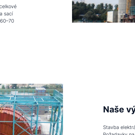
 celkové
a sací
u 60–70
Naše v
Stavba elektr
Požadavky na