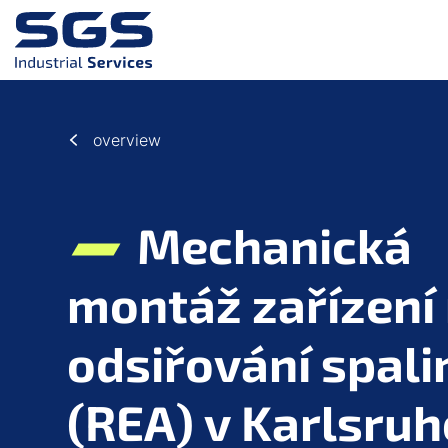
Přeskočit na hlavní obsah
Přejít na zápatí
overview
Mechanická
montáž zařízení
odsiřování spali
(REA) v Karlsruh