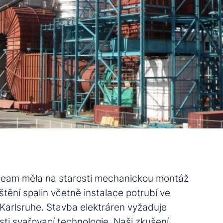
eam měla na starosti mechanickou montáž
tění spalin včetně instalace potrubí ve
Karlsruhe. Stavba elektráren vyžaduje
asti svařovací technologie. Naši zkušení