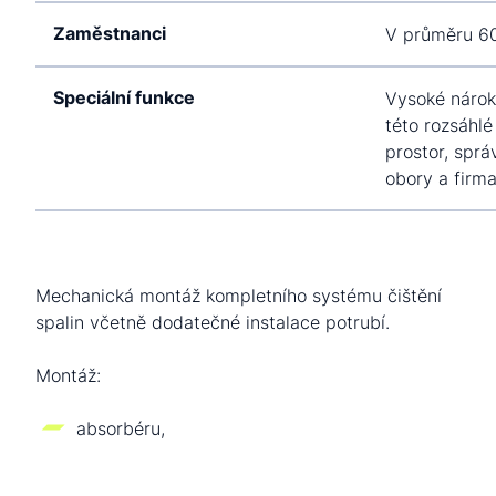
Zaměstnanci
V průměru 60
Speciální funkce
Vysoké nárok
této rozsáhl
prostor, spr
obory a firm
Mechanická montáž kompletního systému čištění
spalin včetně dodatečné instalace potrubí.
Montáž:
absorbéru,