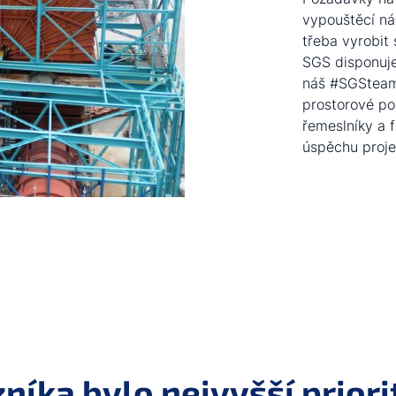
vypouštěcí nád
třeba vyrobit
SGS disponuje
náš #SGSteam 
prostorové po
řemeslníky a 
úspěchu proje
níka bylo nejvyšší prior