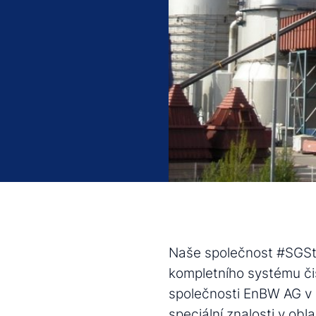
Naše společnost #SGSt
kompletního systému čiš
společnosti EnBW AG v 
speciální znalosti v obl