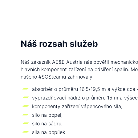
Náš rozsah služeb
Náš zákazník AE&E Austria nás
pověřil mechanick
hlavních komponent zařízení na odsíření spalin. M
našeho #SGSteamu zahrnovaly:
absorbér o průměru 16,5/19,5 m a výšce cca 
vyprazdňovací nádrž o průměru 15 m a výšce
komponenty zařízení vápencového sila,
silo na popel,
silo na sádru,
sila na popílek