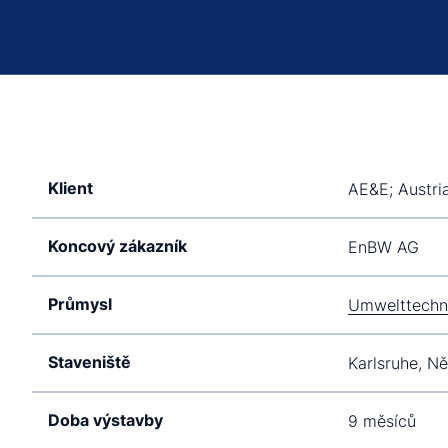
Klient
AE&E; Austria 
Koncový zákazník
EnBW AG
Průmysl
Umwelttechn
Staveniště
Karlsruhe, N
Doba výstavby
9 měsíců