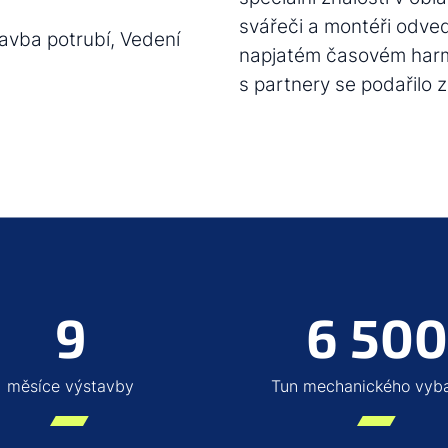
svářeči a montéři odved
avba potrubí, Vedení
napjatém časovém harm
s partnery se podařilo z
9
6 50
měsíce výstavby
Tun mechanického vyb