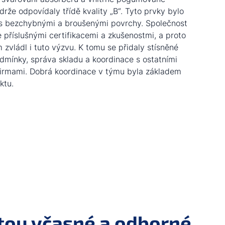
rže odpovídaly třídě kvality „B“. Tyto prvky bylo
 s bezchybnými a broušenými povrchy. Společnost
 příslušnými certifikacemi a zkušenostmi, a proto
zvládl i tuto výzvu. K tomu se přidaly stísněné
dmínky, správa skladu a koordinace s ostatními
firmami. Dobrá koordinace v týmu byla základem
ktu.
itou včasné a odborné