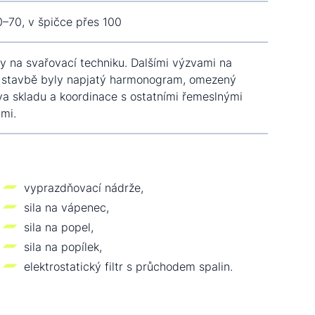
–70, v špičce přes 100
y na svařovací techniku. Dalšími výzvami na
é stavbě byly napjatý harmonogram, omezený
áva skladu a koordinace s ostatními řemeslnými
ami.
vyprazdňovací nádrže,
sila na vápenec,
sila na popel,
sila na popílek,
elektrostatický filtr s průchodem spalin.