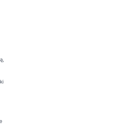
ą,
h
ki
e