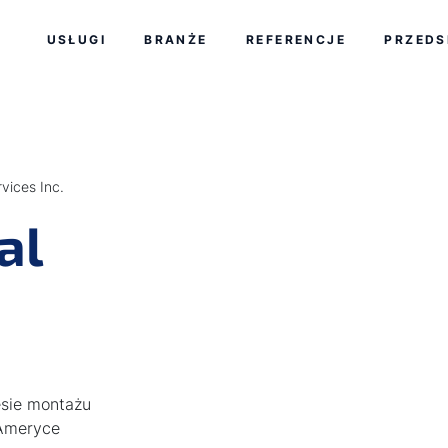
Przejdź do końca nawigacji
Przejdź na początek nawigacji
USŁUGI
BRANŻE
REFERENCJE
PRZEDS
vices Inc.
al
esie montażu
 Ameryce