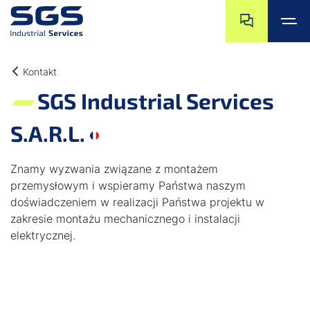
Przejdź do końc
Przejdź na pocz
Przejdź do głównej treści
Przejdź do stopki
Kontakt
SGS Industrial Services
S.A.R.L.
Znamy wyzwania związane z montażem
przemysłowym i wspieramy Państwa naszym
doświadczeniem w realizacji Państwa projektu w
zakresie montażu mechanicznego i instalacji
elektrycznej.