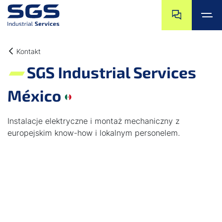
Przejdź do końc
Przejdź na pocz
Przejdź do głównej treści
Przejdź do stopki
Kontakt
SGS Industrial Services
México
Instalacje elektryczne i montaż mechaniczny z
europejskim know-how i lokalnym personelem.